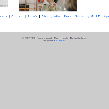
rafie
|
Contact
|
Foto's
|
Discografie
|
Pers
|
Stichting MUZE
|
Ag
© 2007-2026, Bauwien van der Meer, Utrecht, The Netherlands
design by
RayCom BV