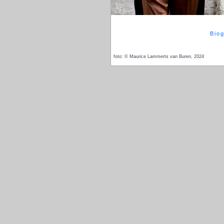
Biog
foto: © Maurice Lammerts van Buren, 2024