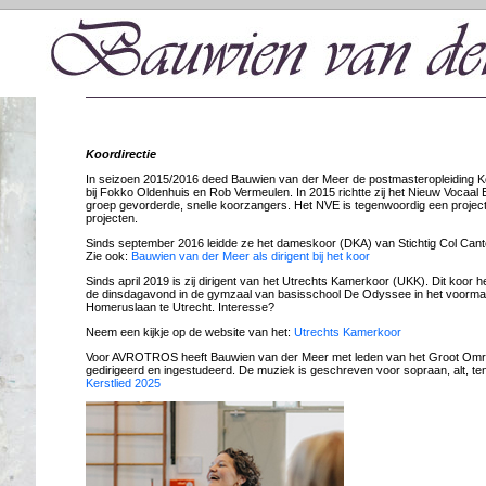
Koordirectie
In seizoen 2015/2016 deed Bauwien van der Meer de postmasteropleiding Ko
bij Fokko Oldenhuis en Rob Vermeulen. In 2015 richtte zij het Nieuw Vocaal
groep gevorderde, snelle koorzangers. Het NVE is tegenwoordig een projectk
projecten.
Sinds september 2016 leidde ze het dameskoor (DKA) van Stichtig Col Canto
Zie ook:
Bauwien van der Meer als dirigent bij het koor
Sinds april 2019 is zij dirigent van het Utrechts Kamerkoor (UKK). Dit koor h
de dinsdagavond in de gymzaal van basisschool De Odyssee in het voormal
Homeruslaan te Utrecht. Interesse?
Neem een kijkje op de website van het:
Utrechts Kamerkoor
Voor AVROTROS heeft Bauwien van der Meer met leden van het Groot Omr
gedirigeerd en ingestudeerd. De muziek is geschreven voor sopraan, alt, te
Kerstlied 2025