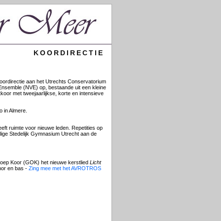
KOORDIRECTIE
ordirectie aan het Utrechts Conservatorium
 Ensemble (NVE) op, bestaande uit een kleine
oor met tweejaarlijkse, korte en intensieve
 in Almere.
eeft ruimte voor nieuwe leden. Repetities op
ige Stedelijk Gymnasium Utrecht aan de
oep Koor (GOK) het nieuwe kerstlied
Licht
nor en bas -
Zing mee met het AVROTROS