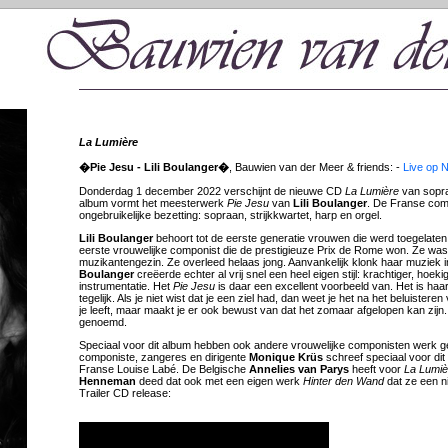
La Lumière
�Pie Jesu - Lili Boulanger�
, Bauwien van der Meer & friends: -
Live op 
Donderdag 1 december 2022 verschijnt de nieuwe CD
La Lumière
van sopra
album vormt het meesterwerk
Pie Jesu
van
Lili Boulanger
. De Franse com
ongebruikelijke bezetting: sopraan, strijkkwartet, harp en orgel.
Lili Boulanger
behoort tot de eerste generatie vrouwen die werd toegelaten
eerste vrouwelijke componist die de prestigieuze Prix de Rome won. Ze was
muzikantengezin. Ze overleed helaas jong. Aanvankelijk klonk haar muziek 
Boulanger
creëerde echter al vrij snel een heel eigen stijl: krachtiger, hoe
instrumentatie. Het
Pie Jesu
is daar een excellent voorbeeld van. Het is haar 
tegelijk. Als je niet wist dat je een ziel had, dan weet je het na het beluistere
je leeft, maar maakt je er ook bewust van dat het zomaar afgelopen kan zijn
genoemd.
Speciaal voor dit album hebben ook andere vrouwelijke componisten werk
componiste, zangeres en dirigente
Monique Krüs
schreef speciaal voor di
Franse Louise Labé. De Belgische
Annelies van Parys
heeft voor
La Lumiè
Henneman
deed dat ook met een eigen werk
Hinter den Wand
dat ze een 
Trailer CD release: