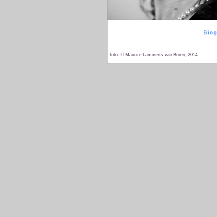
Biog
foto: © Maurice Lammerts van Buren, 2014