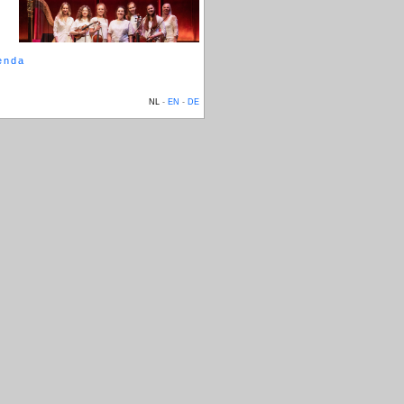
enda
NL
-
EN
-
DE
harpiste
Doriene Marselje
en organiste
barokorgel.
La Lumière
wordt uitgebracht bij
 van december overal verkrijgbaar.
ien van der Meer: