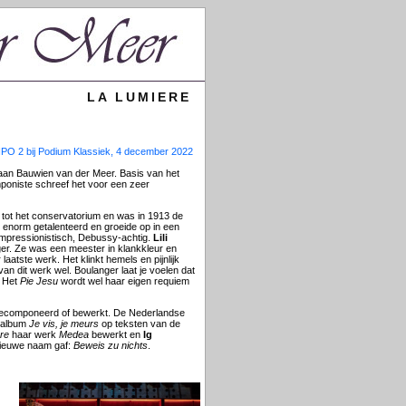
LA LUMIERE
NPO 2 bij Podium Klassiek, 4 december 2022
an Bauwien van der Meer. Basis van het
poniste schreef het voor een zeer
 tot het conservatorium en was in 1913 de
 enorm getalenteerd en groeide op in een
impressionistisch, Debussy-achtig.
Lili
kiger. Ze was een meester in klankkleur en
laatste werk. Het klinkt hemels en pijnlijk
n van dit werk wel. Boulanger laat je voelen dat
. Het
Pie Jesu
wordt wel haar eigen requiem
 gecomponeerd of bewerkt. De Nederlandse
t album
Je vis, je meurs
op teksten van de
re
haar werk
Medea
bewerkt en
Ig
nieuwe naam gaf:
Beweis zu nichts
.