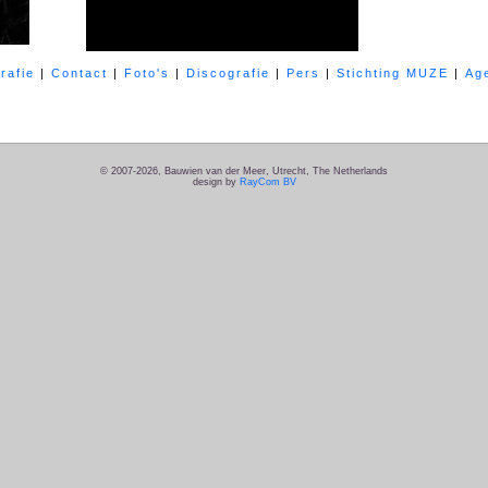
rafie
|
Contact
|
Foto's
|
Discografie
|
Pers
|
Stichting MUZE
|
Ag
Bauwien van der Meer maakte het album samen met het
Helikon Quartet
, 
Gerrie Meijers
. Op het album klinken zowel een Sauer orgel als een Utopa 
Etcetera Records
.
© 2007-2026, Bauwien van der Meer, Utrecht, The Netherlands
design by
RayCom BV
De CD verscheen donderdag 1 december 2022 en was vanaf de eerste week
Voor inschrijving op de CD en toesturing, kunt u contact opnemen met Bauw
bauwienvandermeer@gmail.com