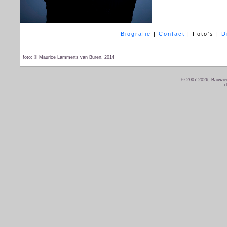
Biografie
|
Contact
|
Foto's
|
D
foto: © Maurice Lammerts van Buren, 2014
© 2007-2026, Bauwien
d