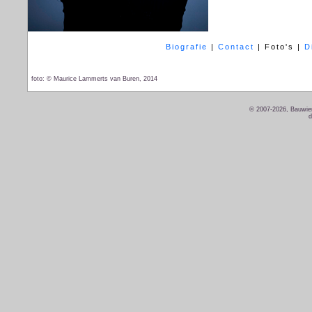
Biografie
|
Contact
|
Foto's
|
D
foto: © Maurice Lammerts van Buren, 2014
© 2007-2026, Bauwien
d