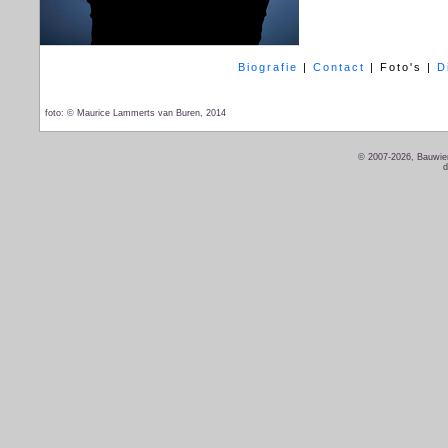
Biografie
|
Contact
|
Foto's
|
D
foto: © Maurice Lammerts van Buren, 2014
© 2007-2026, Bauwien
d