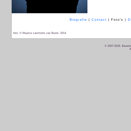
Biografie
|
Contact
|
Foto's
|
D
foto: © Maurice Lammerts van Buren, 2014
© 2007-2026, Bauwien
d