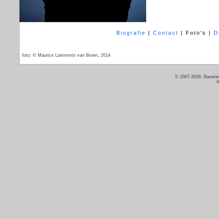
Biografie
|
Contact
|
Foto's
|
D
foto: © Maurice Lammerts van Buren, 2014
© 2007-2026, Bauwien
d