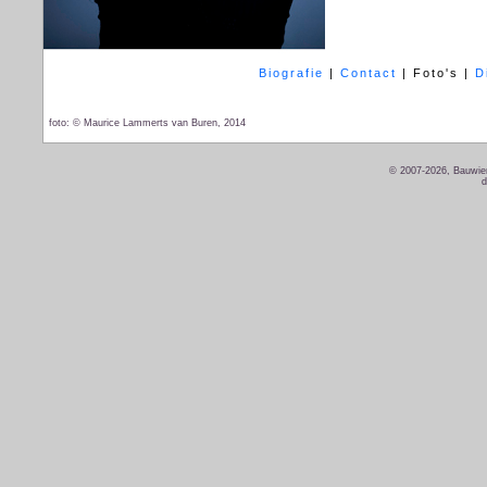
Biografie
|
Contact
|
Foto's
|
D
foto: © Maurice Lammerts van Buren, 2014
© 2007-2026, Bauwien
d