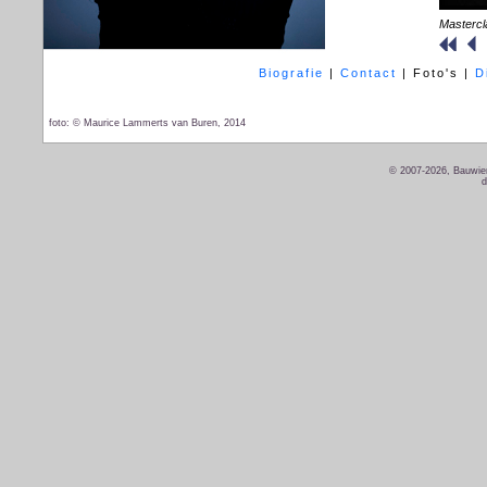
Mastercl
Biografie
|
Contact
|
Foto's
|
D
foto: © Maurice Lammerts van Buren, 2014
© 2007-2026, Bauwien
d