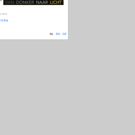
artet
sopraan, harp, orgel en strijkkwartet
enda
bewerking)
NL
-
EN
-
DE
 30 april 2022, in de Grote Zaal.
e componiste Lili Boulanger: het
Pie Jesu
.
en op een conservatorium. Ze was ook de
n waarom Lili niet net zo bekend geworden
en dat ze een vrouw was. Voor vrouwelijke
nger verdient � nog altijd � een groter
 Jesu
is daar een excellent voorbeeld van.
el en sopraan, die zorgde voor een bijzondere
 dirigente Monique Krüs kreeg de opdracht
je meurs
. Ig Henneman en Annelies van
kers en orgel.