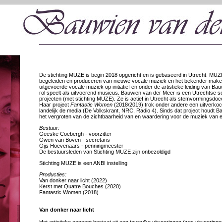
De stichting MUZE is begin 2018 opgericht en is gebaseerd in Utrecht. MUZE 
begeleiden en produceren van nieuwe vocale muziek en het bekender maken 
uitgevoerde vocale muziek op initiatief en onder de artistieke leiding van Ba
rol speelt als uitvoerend musicus. Bauwien van der Meer is een Utrechtse s
projecten (met stichting MUZE). Ze is actief in Utrecht als stemvormingsdoc
Haar project
Fantastic Women
(2018/2019) trok onder andere een uitverkoch
landelijk de media (De Volkskrant, NRC, Radio 4). Sinds dat project houdt B
het vergroten van de zichtbaarheid van en waardering voor de muziek van e
Bestuur:
Geeske Coebergh - voorzitter
Gwen van Boven - secretaris
Gijs Hoevenaars - penningmeester
De bestuursleden van Stichting MUZE zijn onbezoldigd
Stichting MUZE is een ANBI instelling
Producties:
Van donker naar licht (2022)
Kerst met Quatre Bouches (2020)
Fantastic Women (2018)
Van donker naar licht
Het artistieke concept bestaat uit een tourn�e uitvoeringen (zes uitvoering