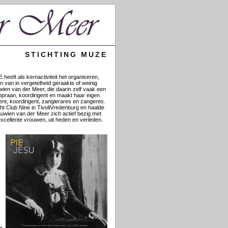
STICHTING MUZE
heeft als kernactiviteit het organiseren,
van in vergetelheid geraakte of weinig
uwien van der Meer, die daarin zelf vaak een
opraan, koordirigent en maakt haar eigen
ent, koordirigent, zanglerares en zangeres.
t Club Nine in TivoliVredenburg en haalde
auwien van der Meer zich actief bezig met
xcellente vrouwen, uit heden en verleden.
en