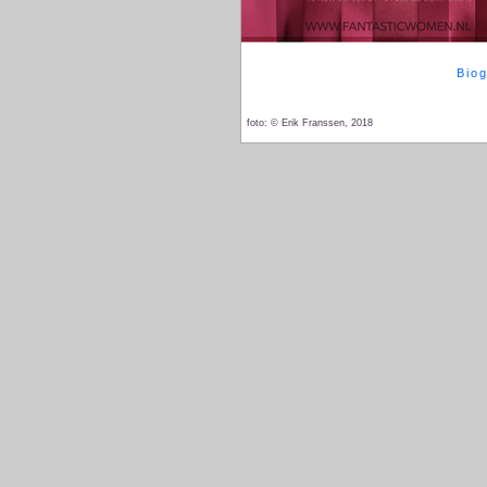
Biog
foto: © Erik Franssen, 2018