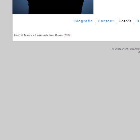
Biografie
|
Contact
|
Foto's
|
D
foto: © Maurice Lammerts van Buren, 2014
© 2007-2026, Bauwien
d